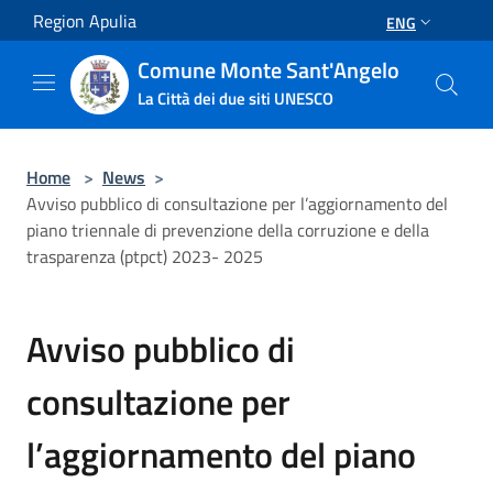
Salta al contenuto principale
Region Apulia
ENG
Comune Monte Sant'Angelo
La Città dei due siti UNESCO
Home
>
News
>
Avviso pubblico di consultazione per l’aggiornamento del
piano triennale di prevenzione della corruzione e della
trasparenza (ptpct) 2023- 2025
Avviso pubblico di
consultazione per
l’aggiornamento del piano