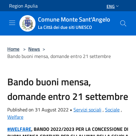
Salta al contenuto principale
Region Apulia
ENG
Comune Monte Sant'Angelo
La Città dei due siti UNESCO
Home
>
News
>
Bando buoni mensa, domande entro 21 settembre
Bando buoni mensa,
domande entro 21 settembre
Published on 31 August 2022 •
Servizi sociali
,
Sociale
,
Welfare
#WELFARE
, BANDO 2022/2023 PER LA CONCESSIONE DI