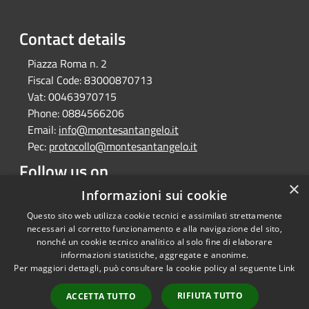
Contact details
Piazza Roma n. 2
Fiscal Code:
83000870713
Vat:
00463970715
Phone:
0884566206
Email:
info@montesantangelo.it
Pec:
protocollo@montesantangelo.it
Follow us on
×
Informazioni sui cookie
Facebook
Youtube
Instagram
Telegram
Whatsapp
Questo sito web utilizza cookie tecnici e assimilati strettamente
necessari al corretto funzionamento e alla navigazione del sito,
nonché un cookie tecnico analitico al solo fine di elaborare
informazioni statistiche, aggregate e anonime.
RSS
Copyright © 2026 • Comune
Per maggiori dettagli, può consultare la cookie policy al seguente
Link
Accessibility
Monte Sant'Angelo • Powered
Privacy
Municipium
Admin
by
•
RIFIUTA TUTTO
ACCETTA TUTTO