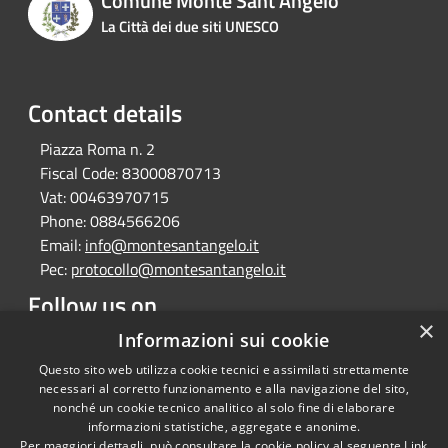
Comune Monte Sant'Angelo
La Città dei due siti UNESCO
Contact details
Piazza Roma n. 2
Fiscal Code:
83000870713
Vat:
00463970715
Phone:
0884566206
Email:
info@montesantangelo.it
Pec:
protocollo@montesantangelo.it
Follow us on
×
Facebook
Youtube
Instagram
Telegram
Whatsapp
Informazioni sui cookie
Questo sito web utilizza cookie tecnici e assimilati strettamente
necessari al corretto funzionamento e alla navigazione del sito,
nonché un cookie tecnico analitico al solo fine di elaborare
informazioni statistiche, aggregate e anonime.
RSS
Copyright © 2026 • Comune
Per maggiori dettagli, può consultare la cookie policy al seguente
Link