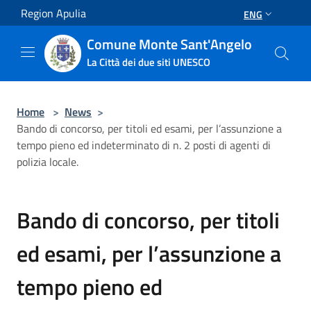
Salta al contenuto principale
Region Apulia
ENG
Comune Monte Sant'Angelo
La Città dei due siti UNESCO
Home
>
News
>
Bando di concorso, per titoli ed esami, per l’assunzione a
tempo pieno ed indeterminato di n. 2 posti di agenti di
polizia locale.
Bando di concorso, per titoli
ed esami, per l’assunzione a
tempo pieno ed