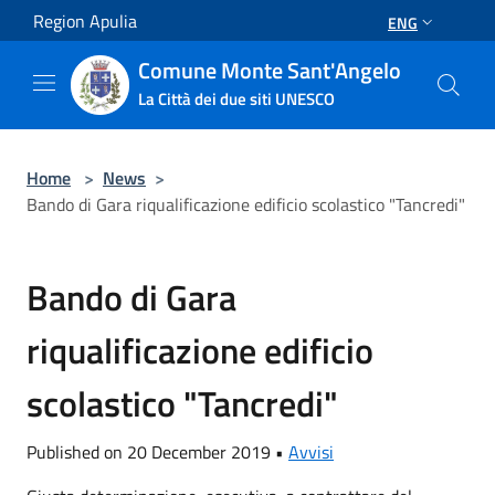
Salta al contenuto principale
Region Apulia
ENG
Comune Monte Sant'Angelo
La Città dei due siti UNESCO
Home
>
News
>
Bando di Gara riqualificazione edificio scolastico "Tancredi"
Bando di Gara
riqualificazione edificio
scolastico "Tancredi"
Published on 20 December 2019 •
Avvisi