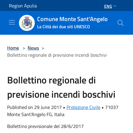
Salta al contenuto principale
Region Apulia
ENG
Comune Monte Sant'Angelo
La Città dei due siti UNESCO
Home
>
News
>
Bollettino regionale di previsione incendi boschivi
Bollettino regionale di
previsione incendi boschivi
Published on 29 June 2017 •
Protezione Civile
•
71037
Monte Sant'Angelo FG, Italia
Bollettino previsionale del 28/6/2017