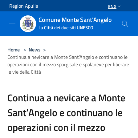
Salta al contenuto principale
Region Apulia
ENG
Comune Monte Sant'Angelo
La Città dei due siti UNESCO
Home
>
News
>
Continua a nevicare a Monte Sant’Angelo e continuano le
operazioni con il mezzo spargisale e spalaneve per liberare
le vie della Città
Continua a nevicare a Monte
Sant’Angelo e continuano le
operazioni con il mezzo