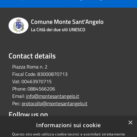
Comune Monte Sant'Angelo
La Città dei due siti UNESCO
Contact details
Piazza Roma n. 2
Fiscal Code:
83000870713
Vat:
00463970715
Phone:
0884566206
Email:
info@montesantangelo.it
Pec:
protocollo@montesantangelo.it
Follow us on
×
Informazioni sui cookie
Facebook
Youtube
Instagram
Telegram
Whatsapp
Questo sito web utilizza cookie tecnici e assimilati strettamente