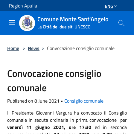
Salta al contenuto principale
Region Apulia
ENG
Comune Monte Sant'Angelo
La Città dei due siti UNESCO
Home
>
News
>
Convocazione consiglio comunale
Convocazione consiglio
comunale
Published on 8 June 2021 •
Consiglio comunale
Il Presidente Giovanni Vergura ha convocato il Consiglio
comunale in seduta ordinaria in prima convocazione per
venerdì 11 giugno 2021, ore 17:30
ed in seconda