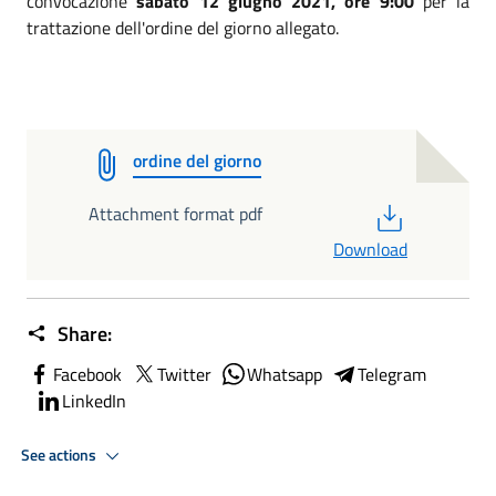
convocazione
sabato 12 giugno 2021, ore 9:00
per la
trattazione dell'ordine del giorno allegato.
ordine del giorno
PDF
Attachment format pdf
Download
Share:
Facebook
Twitter
Whatsapp
Telegram
LinkedIn
See actions