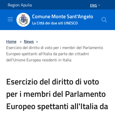
Salta al contenuto principale
Region Apulia
ENG
Comune Monte Sant'Angelo
La Città dei due siti UNESCO
Home
>
News
>
Esercizio del diritto di voto per i membri del Parlamento
Europeo spettanti all'Italia da parte dei cittadini
dell'Unione Europea residenti in Italia
Esercizio del diritto di voto
per i membri del Parlamento
Europeo spettanti all'Italia da