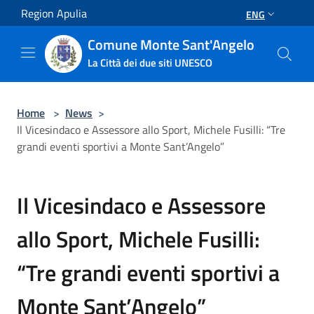
Salta al contenuto principale
Region Apulia
ENG
Comune Monte Sant'Angelo
La Città dei due siti UNESCO
Home
>
News
>
Il Vicesindaco e Assessore allo Sport, Michele Fusilli: “Tre
grandi eventi sportivi a Monte Sant’Angelo”
Il Vicesindaco e Assessore
allo Sport, Michele Fusilli:
“Tre grandi eventi sportivi a
Monte Sant’Angelo”