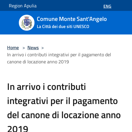
Salta al contenuto principale
Region Apulia
ENG
Comune Monte Sant'Angelo
La Città dei due siti UNESCO
Home
>
News
>
In arrivo i contributi integrativi per il pagamento del
canone di locazione anno 2019
In arrivo i contributi
integrativi per il pagamento
del canone di locazione anno
2019