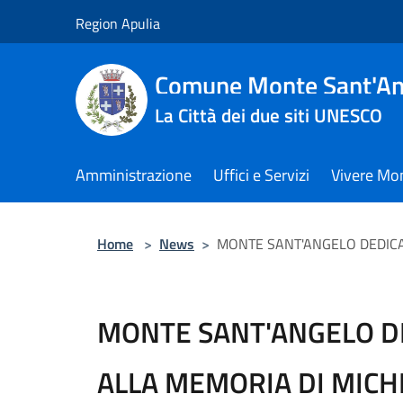
Salta al contenuto principale
Region Apulia
Comune Monte Sant'An
La Città dei due siti UNESCO
Amministrazione
Uffici e Servizi
Vivere Mo
Home
>
News
>
MONTE SANT'ANGELO DEDICA 
MONTE SANT'ANGELO D
ALLA MEMORIA DI MICH