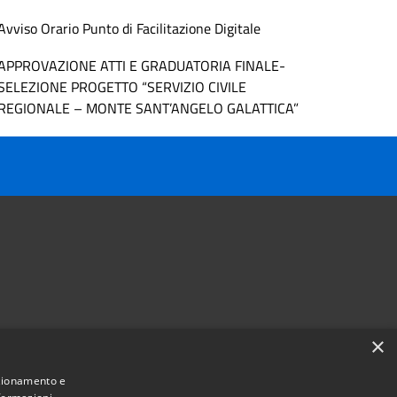
Avviso Orario Punto di Facilitazione Digitale
APPROVAZIONE ATTI E GRADUATORIA FINALE-
SELEZIONE PROGETTO “SERVIZIO CIVILE
REGIONALE – MONTE SANT’ANGELO GALATTICA”
×
Follow us on
nzionamento e
Facebook
Youtube
Instagram
Telegram
Whatsapp