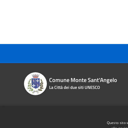
Comune Monte Sant'Angelo
La Città dei due siti UNESCO
Contact details
Questo sito 
Piazza Roma n. 2
Phone:
0