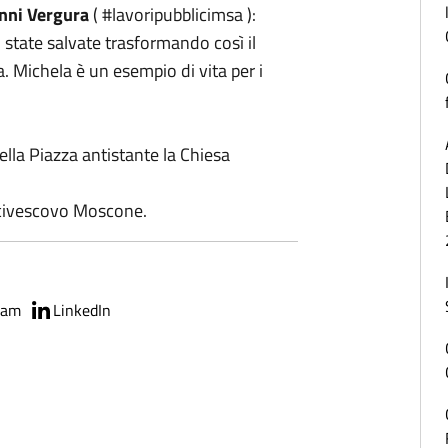
nni Vergura
( #lavoripubblicimsa ):
 state salvate trasformando così il
a. Michela è un esempio di vita per i
ella Piazza antistante la Chiesa
Arcivescovo Moscone.
ram
LinkedIn