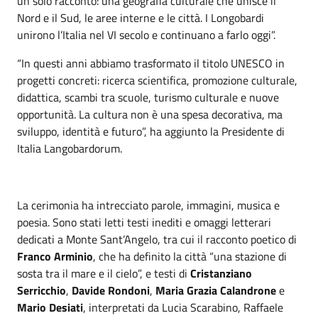
un solo racconto: una geografia culturale che unisce il
Nord e il Sud, le aree interne e le città. I Longobardi
unirono l’Italia nel VI secolo e continuano a farlo oggi”.
“In questi anni abbiamo trasformato il titolo UNESCO in
progetti concreti: ricerca scientifica, promozione culturale,
didattica, scambi tra scuole, turismo culturale e nuove
opportunità. La cultura non è una spesa decorativa, ma
sviluppo, identità e futuro”, ha aggiunto la Presidente di
Italia Langobardorum.
La cerimonia ha intrecciato parole, immagini, musica e
poesia. Sono stati letti testi inediti e omaggi letterari
dedicati a Monte Sant’Angelo, tra cui il racconto poetico di
Franco Arminio
, che ha definito la città “una stazione di
sosta tra il mare e il cielo”, e testi di
Cristanziano
Serricchio
,
Davide Rondoni
,
Maria Grazia Calandrone
e
Mario Desiati
, interpretati da Lucia Scarabino, Raffaele