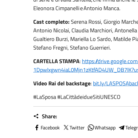
Eleonora Cimpanelli e Antonio Manca.
Cast completo:
Serena Rossi, Giorgio Marche
Antonio Nicolai, Claudia Marchiori, Antonella 
Gualtiero Burzi, Mariella Lo Sardo, Matilde P
Stefano Fregni, Stefano Guerrieri.
CARTELLA STAMPA
:
https://drive.google.com
1DpwIxgwn4iaL0Mjn1zKtfAD4UW_
DB7lK?u
Video Rai del backstage
:
bit.ly/LASPOSAbac
#LaSposa #LaCittàdeidueSitiUNESCO
Share:
Facebook
Twitter
Whatsapp
Teleg