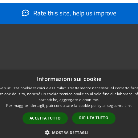
Rate this site, help us improve
Informazioni sui cookie
web utilizza cookie tecnici e assimilati strettamente necessari al corretto fu
884566206
azione del sito, nonché un cookie tecnico analitico al solo fine di elaborare i
nfo@montesantangelo.it
statistiche, aggregate e anonime.
tocollo@montesantangelo.it
Per maggiori dettagli, può consultare la cookie policy al seguente
Link
RIFIUTA TUTTO
ACCETTA TUTTO
Copyright © 2026 • Comune Mont
MOSTRA DETTAGLI