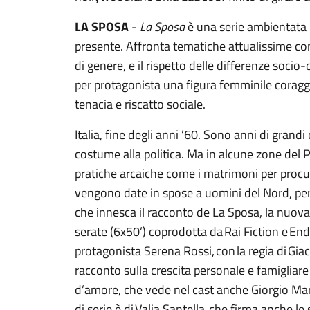
LA SPOSA
-
La Sposa
è una serie ambientata 
presente. Affronta tematiche attualissime co
di genere, e il rispetto delle differenze soci
per protagonista una figura femminile coragg
tenacia e riscatto sociale.
Italia, fine degli anni ’60. Sono anni di grand
costume alla politica. Ma in alcune zone del
pratiche arcaiche come i matrimoni per procu
vengono date in spose a uomini del Nord, per 
che innesca il racconto de La Sposa, la nuova s
serate (6x50’) coprodotta da Rai Fiction e En
protagonista Serena Rossi, con la regia di G
racconto sulla crescita personale e famigliar
d’amore, che vede nel cast anche Giorgio Mar
di serie è di Valia Santella, che firma anche l