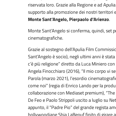
riservata loro. Grazie alla Regione e ad Apul
supporto alla promozione dei nostri territori e
Monte Sant’Angelo, Pierpaolo d’Arienzo
.
Monte Sant’Angelo si conferma, quindi, set pr
cinematografiche.
Grazie al sostegno dell’Apulia Film Commissi
Sant’Angelo è socio), negli ultimi anni è stat
c’è più religione” diretto da Luca Miniero co
Angela Finocchiaro (2016), “Il mio corpo vi se
Parola (marzo 2021), l’esordio cinematograf
come noi” (regia di Enrico Lando per la prod
collaborazione con Mediaset premium), “The c
De Feo e Paolo Strippoli uscito a luglio su Netf
appunto, il “Padre Pio” del grande regista am
hollywoodiane Shia LaBeouf finito di girare 