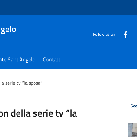
gelo
Follow us on
nte Sant'Angelo
Contatti
a serie tv “la sposa”
See
n della serie tv “la