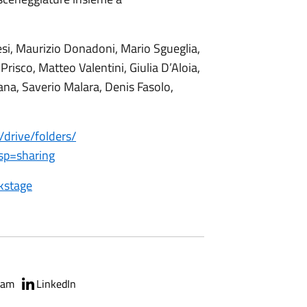
si, Maurizio Donadoni, Mario Sgueglia,
Prisco, Matteo Valentini, Giulia D’Aloia,
iana, Saverio Malara, Denis Fasolo,
/
drive/folders/
sp=sharing
kstage
ram
LinkedIn