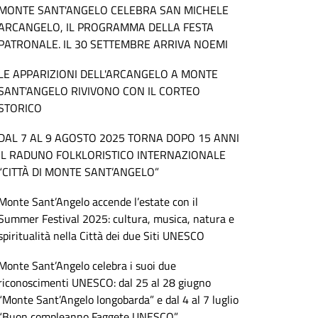
MONTE SANT'ANGELO CELEBRA SAN MICHELE
ARCANGELO, IL PROGRAMMA DELLA FESTA
PATRONALE. IL 30 SETTEMBRE ARRIVA NOEMI
LE APPARIZIONI DELL'ARCANGELO A MONTE
SANT'ANGELO RIVIVONO CON IL CORTEO
STORICO
DAL 7 AL 9 AGOSTO 2025 TORNA DOPO 15 ANNI
IL RADUNO FOLKLORISTICO INTERNAZIONALE
“CITTÀ DI MONTE SANT’ANGELO”
Monte Sant’Angelo accende l’estate con il
Summer Festival 2025: cultura, musica, natura e
spiritualità nella Città dei due Siti UNESCO
Monte Sant’Angelo celebra i suoi due
riconoscimenti UNESCO: dal 25 al 28 giugno
“Monte Sant’Angelo longobarda” e dal 4 al 7 luglio
“Buon compleanno Faggete UNESCO”