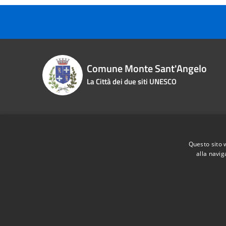
Comune Monte Sant'Angelo
La Città dei due siti UNESCO
Contact details
Questo sito 
Piazza Roma n. 2
Phone:
0
alla navig
Fiscal Code:
83000870713
Email:
i
Vat:
00463970715
Pec:
pro
RSS
Accessibility
Privacy
Cookie
Sitemap