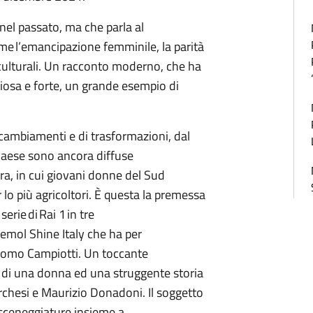
nel passato, ma che parla al
me l’emancipazione femminile, la parità
o-culturali. Un racconto moderno, che ha
iosa e forte, un grande esempio di
i cambiamenti e di trasformazioni, dal
 Paese sono ancora diffuse
ra, in cui giovani donne del Sud
lo più agricoltori. È questa la premessa
erie di Rai 1 in tre
demol Shine Italy che ha per
iacomo Campiotti. Un toccante
e di una donna ed una struggente storia
chesi e Maurizio Donadoni. Il soggetto
e sceneggiature insieme a