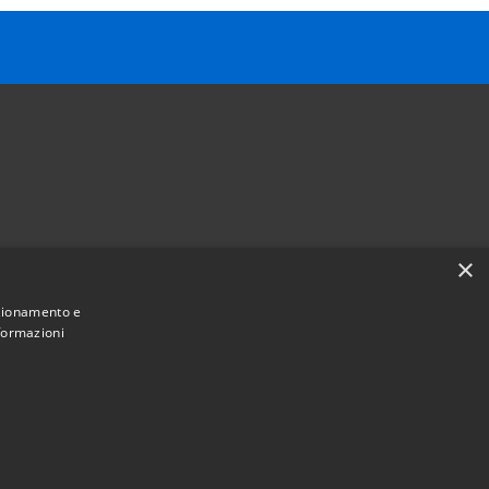
×
Follow us on
nzionamento e
Facebook
Youtube
Instagram
Telegram
Whatsapp
nformazioni
Municipium
Admin access
e Sant'Angelo • Powered by
•