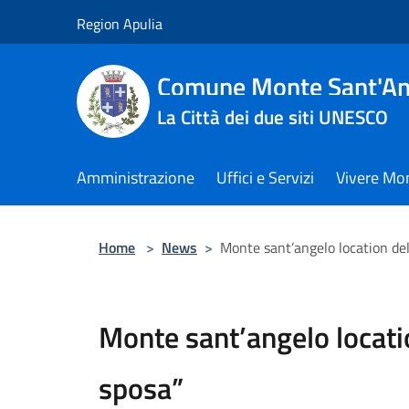
Salta al contenuto principale
Region Apulia
Comune Monte Sant'An
La Città dei due siti UNESCO
Amministrazione
Uffici e Servizi
Vivere Mo
Home
>
News
>
Monte sant’angelo location dell
Monte sant’angelo locatio
sposa”