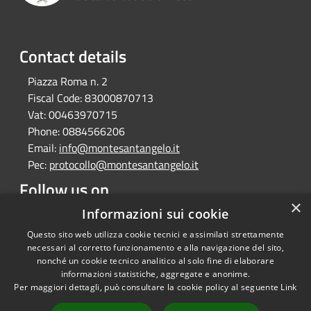
Contact details
Piazza Roma n. 2
Fiscal Code:
83000870713
Vat:
00463970715
Phone:
0884566206
Email:
info@montesantangelo.it
Pec:
protocollo@montesantangelo.it
Follow us on
×
Facebook
Youtube
Instagram
Telegram
Whatsapp
Informazioni sui cookie
Questo sito web utilizza cookie tecnici e assimilati strettamente
necessari al corretto funzionamento e alla navigazione del sito,
nonché un cookie tecnico analitico al solo fine di elaborare
informazioni statistiche, aggregate e anonime.
RSS
Copyright © 2026 • Comune
Per maggiori dettagli, può consultare la cookie policy al seguente
Link
Accessibility
Monte Sant'Angelo • Powered