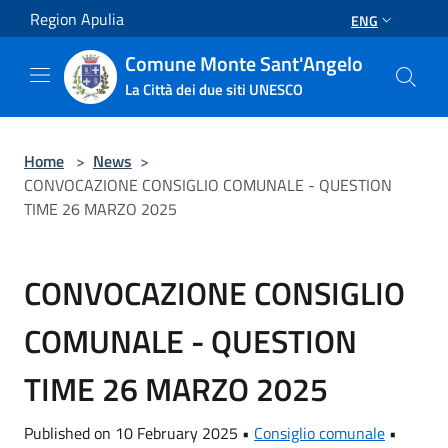
Salta al contenuto principale
Region Apulia
ENG
Comune Monte Sant'Angelo
La Città dei due siti UNESCO
Home
>
News
>
CONVOCAZIONE CONSIGLIO COMUNALE - QUESTION
TIME 26 MARZO 2025
CONVOCAZIONE CONSIGLIO
COMUNALE - QUESTION
TIME 26 MARZO 2025
Published on 10 February 2025 •
Consiglio comunale
•