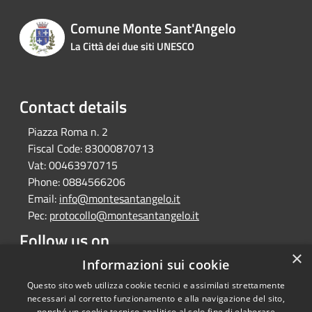
Comune Monte Sant'Angelo
La Città dei due siti UNESCO
Contact details
Piazza Roma n. 2
Fiscal Code:
83000870713
Vat:
00463970715
Phone:
0884566206
Email:
info@montesantangelo.it
Pec:
protocollo@montesantangelo.it
Follow us on
×
Facebook
Youtube
Instagram
Telegram
Whatsapp
Informazioni sui cookie
Questo sito web utilizza cookie tecnici e assimilati strettamente
necessari al corretto funzionamento e alla navigazione del sito,
nonché un cookie tecnico analitico al solo fine di elaborare