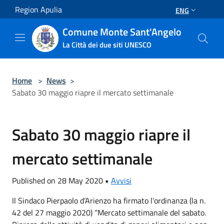
Salta al contenuto principale
Region Apulia
ENG
Comune Monte Sant'Angelo
La Città dei due siti UNESCO
Home
>
News
>
Sabato 30 maggio riapre il mercato settimanale
Sabato 30 maggio riapre il
mercato settimanale
Published on 28 May 2020 •
Avvisi
Il Sindaco Pierpaolo d’Arienzo ha firmato l’ordinanza (la n.
42 del 27 maggio 2020) “Mercato settimanale del sabato.