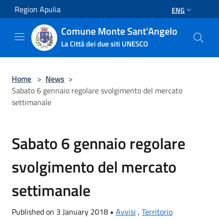
Salta al contenuto principale
Region Apulia
ENG
Comune Monte Sant'Angelo
La Città dei due siti UNESCO
Home
>
News
>
Sabato 6 gennaio regolare svolgimento del mercato
settimanale
Sabato 6 gennaio regolare
svolgimento del mercato
settimanale
Published on 3 January 2018 •
Avvisi
,
Territorio