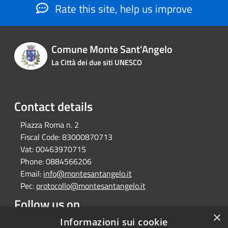
Rate this site, help us improve
Comune Monte Sant'Angelo
La Città dei due siti UNESCO
Contact details
Piazza Roma n. 2
Fiscal Code:
83000870713
Vat:
00463970715
Phone:
0884566206
Email:
info@montesantangelo.it
Pec:
protocollo@montesantangelo.it
Follow us on
×
Facebook
Youtube
Instagram
Telegram
Whatsapp
Informazioni sui cookie