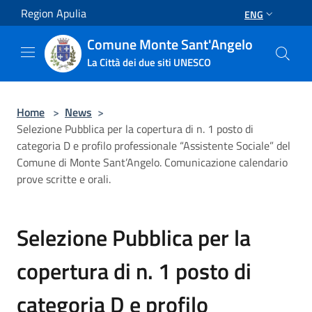
Salta al contenuto principale
Region Apulia
ENG
Comune Monte Sant'Angelo
La Città dei due siti UNESCO
Home
>
News
>
Selezione Pubblica per la copertura di n. 1 posto di
categoria D e profilo professionale “Assistente Sociale” del
Comune di Monte Sant’Angelo. Comunicazione calendario
prove scritte e orali.
Selezione Pubblica per la
copertura di n. 1 posto di
categoria D e profilo