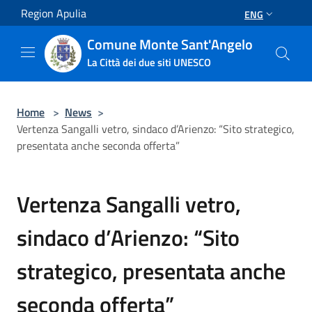
Salta al contenuto principale
Region Apulia
ENG
Comune Monte Sant'Angelo
La Città dei due siti UNESCO
Home
>
News
>
Vertenza Sangalli vetro, sindaco d’Arienzo: “Sito strategico,
presentata anche seconda offerta”
Vertenza Sangalli vetro,
sindaco d’Arienzo: “Sito
strategico, presentata anche
seconda offerta”