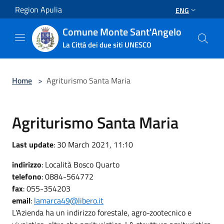
Salta al contenuto principale
Region Apulia
ENG
Comune Monte Sant'Angelo
La Città dei due siti UNESCO
Home
>
​​​​​​​Agriturismo Santa Maria
​​​​​​​Agriturismo Santa Maria
Last update
: 30 March 2021, 11:10
indirizzo
: Località Bosco Quarto
telefono
: 0884-564772
fax
: 055-354203
email
:
lamarca49@libero.it
L'Azienda ha un indirizzo forestale, agro-zootecnico e