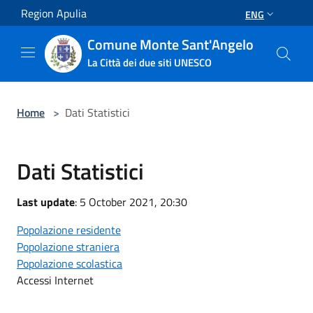
Salta al contenuto principale
Region Apulia
ENG
Comune Monte Sant'Angelo
La Città dei due siti UNESCO
Home
>
Dati Statistici
Dati Statistici
Last update
: 5 October 2021, 20:30
Popolazione residente
Popolazione straniera
Popolazione scolastica
Accessi Internet