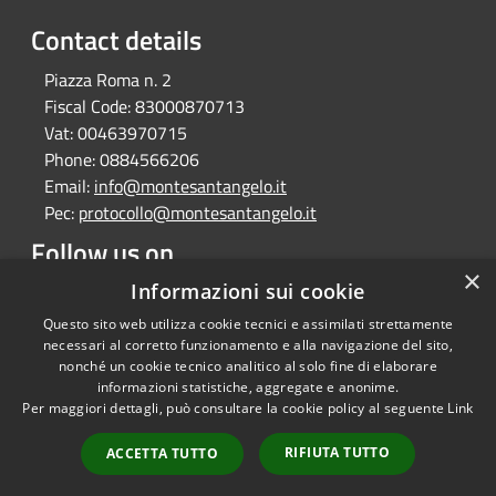
Contact details
Piazza Roma n. 2
Fiscal Code:
83000870713
Vat:
00463970715
Phone:
0884566206
Email:
info@montesantangelo.it
Pec:
protocollo@montesantangelo.it
Follow us on
×
Informazioni sui cookie
Facebook
Youtube
Instagram
Telegram
Whatsapp
Questo sito web utilizza cookie tecnici e assimilati strettamente
necessari al corretto funzionamento e alla navigazione del sito,
nonché un cookie tecnico analitico al solo fine di elaborare
informazioni statistiche, aggregate e anonime.
RSS
Copyright © 2026 • Comune
Per maggiori dettagli, può consultare la cookie policy al seguente
Link
Accessibility
Monte Sant'Angelo • Powered
Privacy
Municipium
Admin
by
•
RIFIUTA TUTTO
ACCETTA TUTTO
Cookie
access