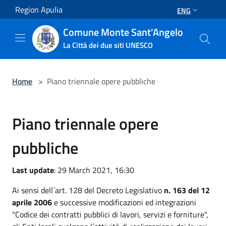
Salta al contenuto principale
Region Apulia
ENG
Comune Monte Sant'Angelo
La Città dei due siti UNESCO
Home
>
Piano triennale opere pubbliche
Piano triennale opere
pubbliche
Last update
: 29 March 2021, 16:30
Ai sensi dell´art. 128 del Decreto Legislativo
n. 163 del 12
aprile 2006
e successive modificazioni ed integrazioni
"Codice dei contratti pubblici di lavori, servizi e forniture",