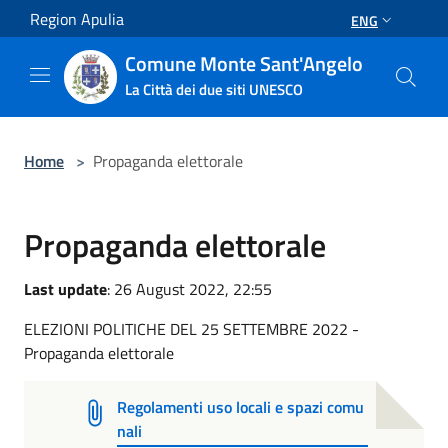
Salta al contenuto principale
Region Apulia
ENG
Comune Monte Sant'Angelo
La Città dei due siti UNESCO
Home
>
Propaganda elettorale
Propaganda elettorale
Last update
: 26 August 2022, 22:55
ELEZIONI POLITICHE DEL 25 SETTEMBRE 2022 -
Propaganda elettorale
Regolamenti uso locali e spazi comu
nali