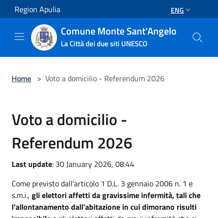
Salta al contenuto principale
Region Apulia
ENG
Comune Monte Sant'Angelo
La Città dei due siti UNESCO
Home
>
Voto a domicilio - Referendum 2026
Voto a domicilio -
Referendum 2026
Last update
: 30 January 2026, 08:44
Come previsto dall'articolo 1 D.L. 3 gennaio 2006 n. 1 e
s.m.i.,
gli elettori affetti da gravissime infermità, tali che
l’allontanamento dall’abitazione in cui dimorano risulti