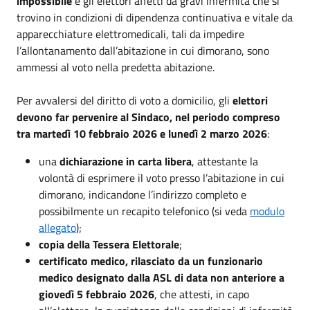
impossibile
e gli elettori affetti da gravi infermità che si
trovino in condizioni di dipendenza continuativa e vitale da
apparecchiature elettromedicali, tali da impedire
l’allontanamento dall’abitazione in cui dimorano, sono
ammessi al voto nella predetta abitazione.
Per avvalersi del diritto di voto a domicilio, gli
elettori
devono far pervenire al Sindaco, nel periodo compreso
tra martedì 10 febbraio 2026 e lunedì 2 marzo 2026
:
una
dichiarazione in carta libera
, attestante la
volontà di esprimere il voto presso l’abitazione in cui
dimorano, indicandone l’indirizzo completo e
possibilmente un recapito telefonico (si veda
modulo
allegato
);
copia della Tessera Elettorale
;
certificato medico, rilasciato da un funzionario
medico designato dalla ASL di data non anteriore a
giovedì 5 febbraio 2026
, che attesti, in capo