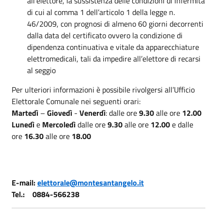
all’elettore, la sussistenza delle condizioni di infermità
di cui al comma 1 dell’articolo 1 della legge n.
46/2009, con prognosi di almeno 60 giorni decorrenti
dalla data del certificato ovvero la condizione di
dipendenza continuativa e vitale da apparecchiature
elettromedicali, tali da impedire all’elettore di recarsi
al seggio
Per ulteriori informazioni è possibile rivolgersi all’Ufficio
Elettorale Comunale nei seguenti orari:
Martedì
–
Giovedì
-
Venerdì
: dalle ore
9.30
alle ore
12.00
Lunedì
e
Mercoledì
dalle ore
9.30
alle ore
12.00
e dalle
ore
16.30
alle ore
18.00
E-mail:
elettorale@montesantangelo.it
Tel.: 0884-566238