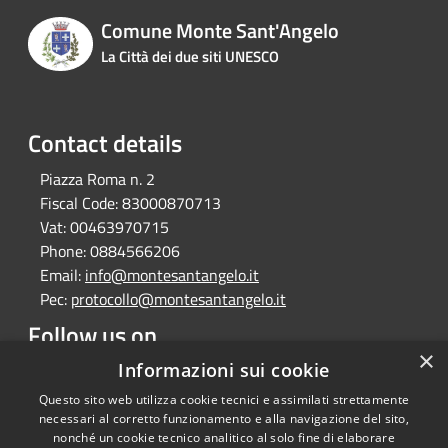
Comune Monte Sant'Angelo
La Città dei due siti UNESCO
Contact details
Piazza Roma n. 2
Fiscal Code:
83000870713
Vat:
00463970715
Phone:
0884566206
Email:
info@montesantangelo.it
Pec:
protocollo@montesantangelo.it
Follow us on
×
Facebook
Youtube
Instagram
Telegram
Whatsapp
Informazioni sui cookie
Questo sito web utilizza cookie tecnici e assimilati strettamente
necessari al corretto funzionamento e alla navigazione del sito,
nonché un cookie tecnico analitico al solo fine di elaborare