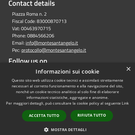
Contact details
Piazza Roma n. 2
Fiscal Code:
83000870713
Vat:
00463970715
Phone:
0884566206
Email:
info@montesantangelo.it
Pec:
protocollo@montesantangelo.it
Follow us on
×
Informazioni sui cookie
Facebook
Youtube
Instagram
Telegram
Whatsapp
Questo sito web utilizza cookie tecnici e assimilati strettamente
necessari al corretto funzionamento e alla navigazione del sito,
nonché un cookie tecnico analitico al solo fine di elaborare
informazioni statistiche, aggregate e anonime.
RSS
Copyright © 2026 • Comune
Per maggiori dettagli, può consultare la cookie policy al seguente
Link
Accessibility
Monte Sant'Angelo • Powered
Privacy
Municipium
Admin
by
•
RIFIUTA TUTTO
ACCETTA TUTTO
Cookie
access
Sitemap
MOSTRA DETTAGLI