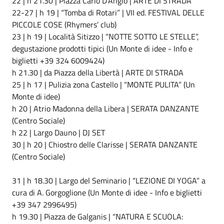
22 | h 21.30 | Piazza Carlo D’Angiò | ARTE DI STRADA
22-27 | h 19 | “Tomba di Rotari” | VII ed. FESTIVAL DELLE
PICCOLE COSE (Rhymers’ club)
23 | h 19 | Località Sitizzo | “NOTTE SOTTO LE STELLE”,
degustazione prodotti tipici (Un Monte di idee - Info e
biglietti +39 324 6009424)
h 21.30 | da Piazza della Libertà | ARTE DI STRADA
25 | h 17 | Pulizia zona Castello | “MONTE PULITA” (Un
Monte di idee)
h 20 | Atrio Madonna della Libera | SERATA DANZANTE
(Centro Sociale)
h 22 | Largo Dauno | DJ SET
30 | h 20 | Chiostro delle Clarisse | SERATA DANZANTE
(Centro Sociale)
31 | h 18.30 | Largo del Seminario | “LEZIONE DI YOGA” a
cura di A. Gorgoglione (Un Monte di idee - Info e biglietti
+39 347 2996495)
h 19.30 | Piazza de Galganis | “NATURA E SCUOLA: