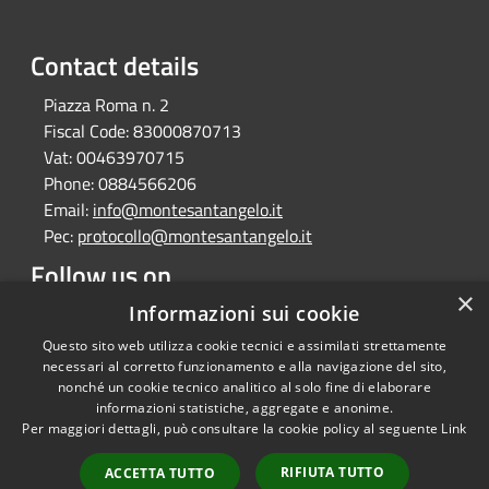
Contact details
Piazza Roma n. 2
Fiscal Code:
83000870713
Vat:
00463970715
Phone:
0884566206
Email:
info@montesantangelo.it
Pec:
protocollo@montesantangelo.it
Follow us on
×
Informazioni sui cookie
Facebook
Youtube
Instagram
Telegram
Whatsapp
Questo sito web utilizza cookie tecnici e assimilati strettamente
necessari al corretto funzionamento e alla navigazione del sito,
nonché un cookie tecnico analitico al solo fine di elaborare
informazioni statistiche, aggregate e anonime.
RSS
Copyright © 2026 • Comune
Per maggiori dettagli, può consultare la cookie policy al seguente
Link
Accessibility
Monte Sant'Angelo • Powered
Privacy
Municipium
Admin
by
•
RIFIUTA TUTTO
ACCETTA TUTTO