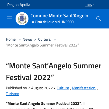
Salta al contenuto principale
Region Apulia
ENG
Comune Monte Sant'Angelo
La Città dei due siti UNESCO
Home
>
News
>
Cultura
>
“Monte Sant’Angelo Summer Festival 2022”
“Monte Sant’Angelo Summer
Festival 2022”
Published on 2 August 2022 •
Cultura
,
Manifestazioni
,
Turismo
“
Monte Sant
’
Angelo Summer Festival 2022
”
, il