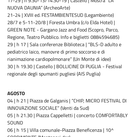
17-29 | h 9.30-13/14.30-19 | Castello | Mostra “LA
NUOVA DAUNIA” (ArcheoArte)
21-24 | XVIII ed. FESTAMBIENTESUD (Legambiente)
28/7 e 5-11-20/8 | Foresta Umbra (c/o Elda Hotel) |
GREEN NOTE - Gargano Jazz and Food (Scopro, Parco,
Regione, Teatro Pubblico. Info e biglietti 0884594685)
29 | h 17 | Sala conferenze Biblioteca | “BLS-D adulto e
pediatrico laico, manovre di primo soccorso e di
rianimazione cardiopolmonare” (Un Monte di idee)
30 | h 19.30 | Castello | BOLLICINE DI PUGLIA - Festival
regionale degli spumanti pugliesi (AIS Puglia)
AGOSTO
04 | h 21 | Piazza de Galganis | “CHIP, MICRO FESTIVAL DI
INNOVAZIONE SOCIALE” (Venti da Sud)
05 | h 21.30 | Piazza Cappelletti | concerto COMFORTABLY
SOUND
06 | h 15 | Villa comunale-Piazza Beneficenza | 10^