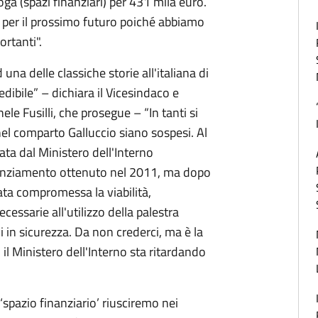
ga (spazi finanziari) per 431 mila euro.
e per il prossimo futuro poiché abbiamo
rtanti".
una delle classiche storie all'italiana di
dibile” – dichiara il Vicesindaco e
ele Fusilli, che prosegue – “In tanti si
 nel comparto Galluccio siano sospesi. Al
ata dal Ministero dell'Interno
finanziamento ottenuto nel 2011, ma dopo
tata compromessa la viabilità,
cessarie all'utilizzo della palestra
i in sicurezza. Da non crederci, ma è la
e, il Ministero dell'Interno sta ritardando
spazio finanziario’ riusciremo nei