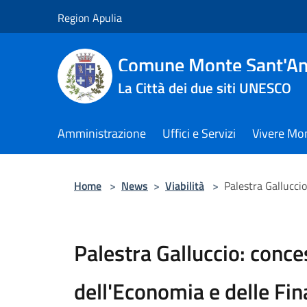
Salta al contenuto principale
Region Apulia
Comune Monte Sant'An
La Città dei due siti UNESCO
Amministrazione
Uffici e Servizi
Vivere Mo
Home
>
News
>
Viabilità
>
Palestra Galluccio
Palestra Galluccio: conce
dell'Economia e delle Fi