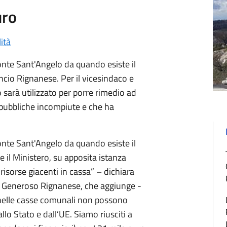
uro
lità
nte Sant'Angelo da quando esiste il
lancio Rignanese. Per il vicesindaco e
o sarà utilizzato per porre rimedio ad
re pubbliche incompiute e che ha
nte Sant'Angelo da quando esiste il
he il Ministero, su apposita istanza
risorse giacenti in cassa” – dichiara
ne Generoso Rignanese, che aggiunge -
nelle casse comunali non possono
llo Stato e dall’UE. Siamo riusciti a