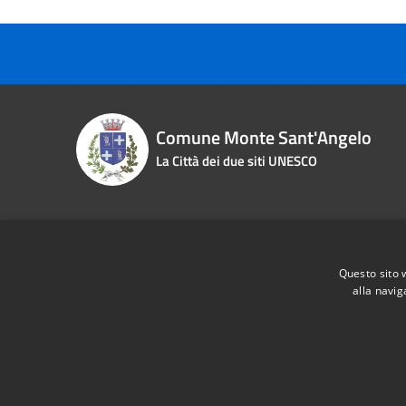
Comune Monte Sant'Angelo
La Città dei due siti UNESCO
Contact details
Questo sito 
Piazza Roma n. 2
Phone:
0
alla navig
Fiscal Code:
83000870713
Email:
i
Vat:
00463970715
Pec:
pro
RSS
Accessibility
Privacy
Cookie
Sitemap