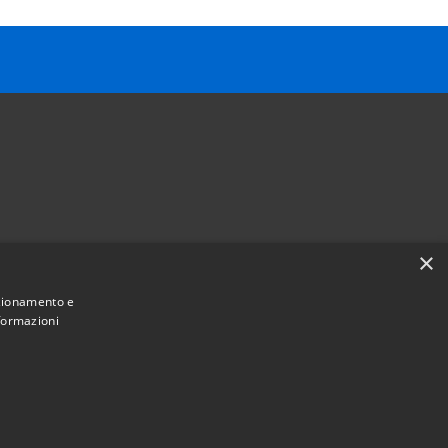
×
Follow us on
nzionamento e
Facebook
Youtube
Instagram
Telegram
Whatsapp
nformazioni
Municipium
Admin access
e Sant'Angelo • Powered by
•