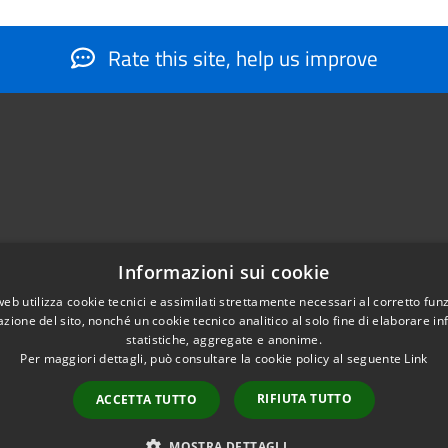
Rate this site, help us improve
Informazioni sui cookie
web utilizza cookie tecnici e assimilati strettamente necessari al corretto fu
884566206
azione del sito, nonché un cookie tecnico analitico al solo fine di elaborare i
nfo@montesantangelo.it
statistiche, aggregate e anonime.
tocollo@montesantangelo.it
Per maggiori dettagli, può consultare la cookie policy al seguente
Link
RIFIUTA TUTTO
ACCETTA TUTTO
Copyright © 2026 • Comune Mont
MOSTRA DETTAGLI