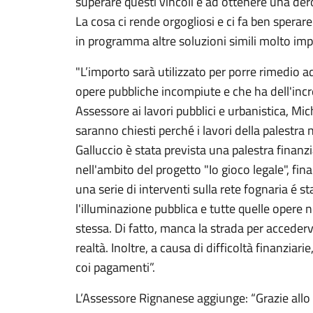
superare questi vincoli e ad ottenere una dero
La cosa ci rende orgogliosi e ci fa ben sperar
in programma altre soluzioni simili molto impo
"L’importo sarà utilizzato per porre rimedio ad 
opere pubbliche incompiute e che ha dell'incre
Assessore ai lavori pubblici e urbanistica, Mich
saranno chiesti perché i lavori della palestra
Galluccio è stata prevista una palestra finanzi
nell'ambito del progetto "Io gioco legale", 
una serie di interventi sulla rete fognaria é s
l'illuminazione pubblica e tutte quelle opere ne
stessa. Di fatto, manca la strada per accederv
realtà. Inoltre, a causa di difficoltà finanziari
coi pagamenti”.
L’Assessore Rignanese aggiunge: “Grazie allo ‘