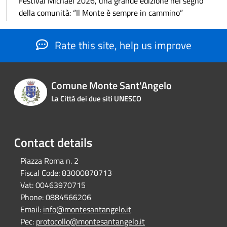
Festival Michael 2026, una grande edizione nel segno
della comunità: “Il Monte è sempre in cammino”
Rate this site, help us improve
Comune Monte Sant'Angelo
La Città dei due siti UNESCO
Contact details
Piazza Roma n. 2
Fiscal Code:
83000870713
Vat:
00463970715
Phone:
0884566206
Email:
info@montesantangelo.it
Pec:
protocollo@montesantangelo.it