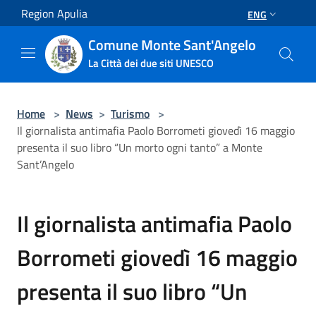
Salta al contenuto principale
Region Apulia
ENG
Comune Monte Sant'Angelo
La Città dei due siti UNESCO
Home
>
News
>
Turismo
>
Il giornalista antimafia Paolo Borrometi giovedì 16 maggio
presenta il suo libro “Un morto ogni tanto” a Monte
Sant’Angelo
Il giornalista antimafia Paolo
Borrometi giovedì 16 maggio
presenta il suo libro “Un