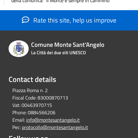
della comunità: “Il Monte è sempre in cammino”
Rate this site, help us improve
Comune Monte Sant'Angelo
La Città dei due siti UNESCO
Contact details
Piazza Roma n. 2
Fiscal Code:
83000870713
Vat:
00463970715
Phone:
0884566206
Email:
info@montesantangelo.it
Pec:
protocollo@montesantangelo.it