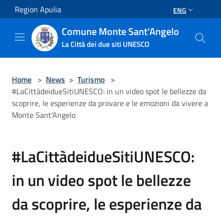
Salta al contenuto principale
Region Apulia
ENG
Comune Monte Sant'Angelo
La Città dei due siti UNESCO
Home
>
News
>
Turismo
>
#LaCittàdeidueSitiUNESCO: in un video spot le bellezze da
scoprire, le esperienze da provare e le emozioni da vivere a
Monte Sant’Angelo
#LaCittàdeidueSitiUNESCO:
in un video spot le bellezze
da scoprire, le esperienze da