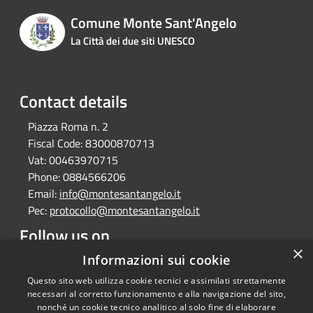
Comune Monte Sant'Angelo
La Città dei due siti UNESCO
Contact details
Piazza Roma n. 2
Fiscal Code:
83000870713
Vat:
00463970715
Phone:
0884566206
Email:
info@montesantangelo.it
Pec:
protocollo@montesantangelo.it
Follow us on
×
Facebook
Youtube
Instagram
Telegram
Whatsapp
Informazioni sui cookie
Questo sito web utilizza cookie tecnici e assimilati strettamente
necessari al corretto funzionamento e alla navigazione del sito,
nonché un cookie tecnico analitico al solo fine di elaborare