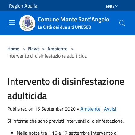
Salta al contenuto principale
Region Apulia
ENG
Comune Monte Sant'Angelo
La Città dei due siti UNESCO
Home
>
News
>
Ambiente
>
Intervento di disinfestazione adulticida
Intervento di disinfestazione
adulticida
Published on 15 September 2020 •
Ambiente
,
Avvisi
Si informa che sono previsti interventi di disinfestazione:
Nella notte tra il 16 e 17 settembre intervento di