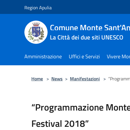
Salta al contenuto principale
Region Apulia
Comune Monte Sant'An
La Città dei due siti UNESCO
Amministrazione
Uffici e Servizi
Vivere Mo
Home
>
News
>
Manifestazioni
>
“Programm
“Programmazione Monte
Festival 2018”