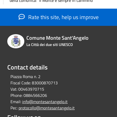
della comunità: “Il Monte è sempre in cammino”
Rate this site, help us improve
Comune Monte Sant'Angelo
La Città dei due siti UNESCO
Contact details
Piazza Roma n. 2
Fiscal Code:
83000870713
Vat:
00463970715
Phone:
0884566206
Email:
info@montesantangelo.it
Pec:
protocollo@montesantangelo.it