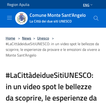
Salta al contenuto principale
Region Apulia
ENG
Comune Monte Sant'Angelo
La Città dei due siti UNESCO
Home
>
News
>
Unesco
>
#LaCittàdeidueSitiUNESCO: in un video spot le bellezze da
scoprire, le esperienze da provare e le emozioni da vivere a
Monte Sant’Angelo
#LaCittàdeidueSitiUNESCO:
in un video spot le bellezze
da scoprire, le esperienze da