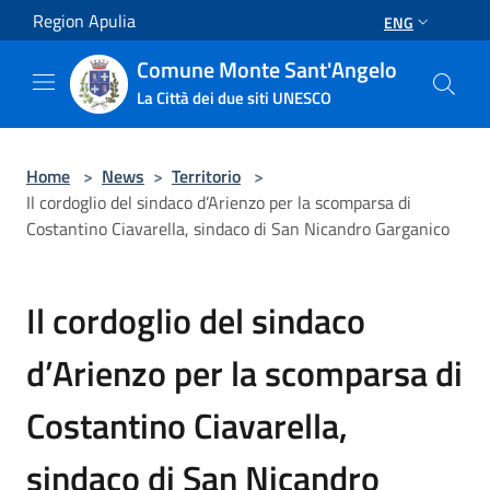
Salta al contenuto principale
Region Apulia
ENG
Comune Monte Sant'Angelo
La Città dei due siti UNESCO
Home
>
News
>
Territorio
>
Il cordoglio del sindaco d’Arienzo per la scomparsa di
Costantino Ciavarella, sindaco di San Nicandro Garganico
Il cordoglio del sindaco
d’Arienzo per la scomparsa di
Costantino Ciavarella,
sindaco di San Nicandro