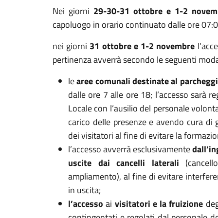
Nei giorni
29-30-31 ottobre e 1-2 novem
capoluogo in orario continuato dalle ore 07:0
nei giorni
31 ottobre e 1-2 novembre
l’acce
pertinenza avverrà secondo le seguenti moda
le
aree comunali destinate al parchegg
dalle ore 7 alle ore 18; l’accesso sarà r
Locale con l’ausilio del personale volonta
carico delle presenze e avendo cura di g
dei visitatori al fine di evitare la forma
l’accesso avverrà esclusivamente
dall’i
uscite dai cancelli laterali
(cancel
ampliamento), al fine di evitare interferen
in uscita;
l’accesso
ai
visitatori e la fruizione
degl
contingentati e regolati dal personale de