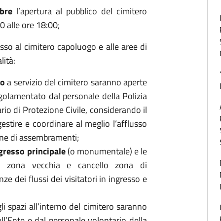
bre
l’apertura al pubblico del cimitero
0 alle ore 18:00;
sso al cimitero capoluogo e alle aree di
lità:
io
a servizio del cimitero saranno aperte
egolamentato dal personale della Polizia
rio di Protezione Civile, considerando il
estire e coordinare al meglio l’afflusso
zione di assembramenti;
ngresso principale
(o monumentale) e le
lo zona vecchia e cancello zona di
ze dei flussi dei visitatori in ingresso e
i spazi all’interno del cimitero saranno
ll’Ente e dal personale volontario della