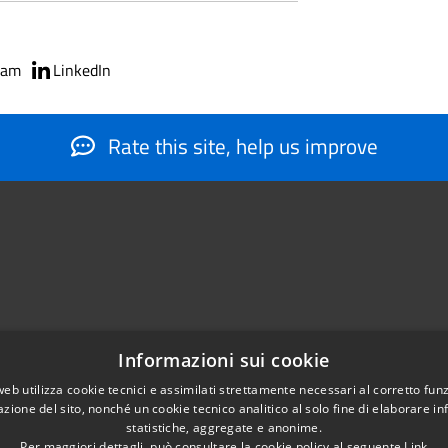
ram
LinkedIn
Rate this site, help us improve
Informazioni sui cookie
web utilizza cookie tecnici e assimilati strettamente necessari al corretto fu
884566206
azione del sito, nonché un cookie tecnico analitico al solo fine di elaborare i
nfo@montesantangelo.it
statistiche, aggregate e anonime.
Per maggiori dettagli, può consultare la cookie policy al seguente
Link