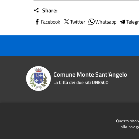
Share:
Facebook
Twitter
Whatsapp
Teleg
Comune Monte Sant'Angelo
La Città dei due siti UNESCO
Contact details
Questo sito 
Piazza Roma n. 2
Phone:
0
alla navig
Fiscal Code:
83000870713
Email:
i