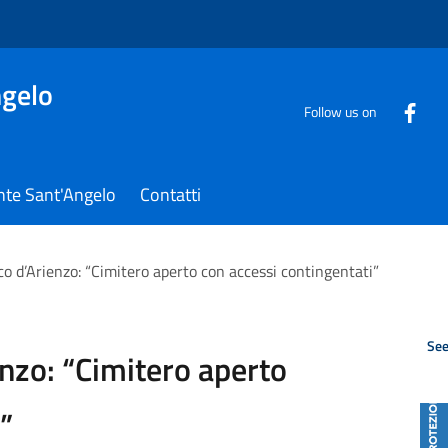
gelo
Follow us on
nte Sant'Angelo
Contatti
o d’Arienzo: “Cimitero aperto con accessi contingentati”
See
nzo: “Cimitero aperto
”