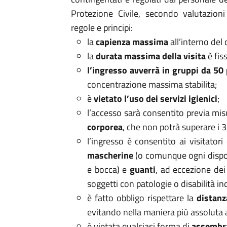
Protezione Civile, secondo valutazion
regole e principi:
la
capienza massima
all’interno del
la
durata massima della visita
è fis
l’ingresso avverrà in gruppi da 50
concentrazione massima stabilita;
è
vietato l’uso dei servizi igienici
;
l’accesso sarà consentito previa mis
corporea
,
che non potrà superare i 3
l’ingresso è consentito ai visitatori
mascherine
(o comunque ogni dispos
e bocca) e
guanti
, ad eccezione dei
soggetti con patologie o disabilità in
è fatto obbligo rispettare la
distanz
evitando nella maniera più assoluta 
è vietata qualsiasi forma di
assembr