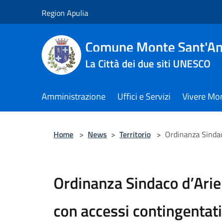
Salta al contenuto principale
Region Apulia
Comune Monte Sant'An
La Città dei due siti UNESCO
Amministrazione
Uffici e Servizi
Vivere Mo
Home
>
News
>
Territorio
>
Ordinanza Sindac
Ordinanza Sindaco d’Arie
con accessi contingentati