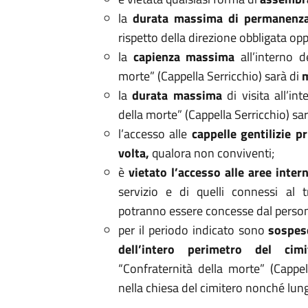
la
durata massima di permanenza
rispetto della direzione obbligata o
la
capienza massima
all’interno d
morte”
(Cappella Serricchio) sarà di
la
durata massima
di visita all’in
della morte”
(Cappella Serricchio) sa
l’accesso alle
cappelle gentilizie p
volta,
qualora non conviventi;
è
vietato l’accesso alle aree intern
servizio e di quelli connessi al t
potranno essere concesse dal personal
per il periodo indicato sono
sospese
dell’intero perimetro del cimi
“Confraternità della morte”
(Cappel
nella chiesa del cimitero nonché lungo