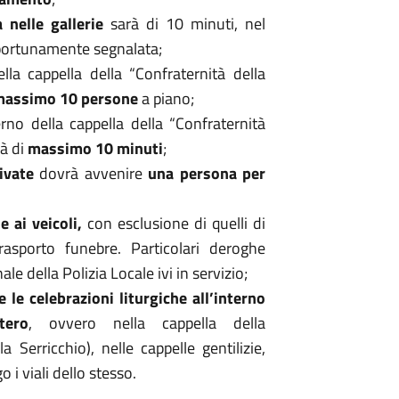
 nelle gallerie
sarà di 10 minuti, nel
pportunamente segnalata;
ella cappella della “Confraternità della
massimo 10 persone
a piano;
terno della cappella della “Confraternità
rà di
massimo 10 minuti
;
rivate
dovrà avvenire
una persona per
e ai veicoli,
con esclusione di quelli di
rasporto funebre. Particolari deroghe
e della Polizia Locale ivi in servizio;
 le celebrazioni liturgiche all’interno
tero
, ovvero nella cappella della
la Serricchio), nelle cappelle gentilizie,
 i viali dello stesso.