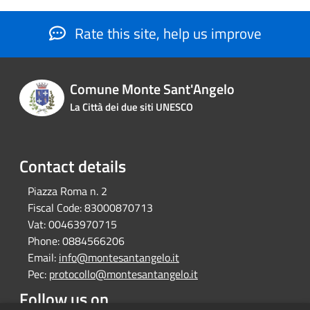
Rate this site, help us improve
Comune Monte Sant'Angelo
La Città dei due siti UNESCO
Contact details
Piazza Roma n. 2
Fiscal Code:
83000870713
Vat:
00463970715
Phone:
0884566206
Email:
info@montesantangelo.it
Pec:
protocollo@montesantangelo.it
Follow us on