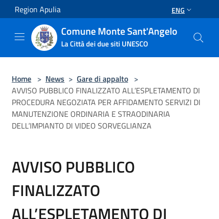
Salta al contenuto principale
Region Apulia
ENG
Comune Monte Sant'Angelo
La Città dei due siti UNESCO
Home
>
News
>
Gare di appalto
>
AVVISO PUBBLICO FINALIZZATO ALL’ESPLETAMENTO DI
PROCEDURA NEGOZIATA PER AFFIDAMENTO SERVIZI DI
MANUTENZIONE ORDINARIA E STRAODINARIA
DELL’IMPIANTO DI VIDEO SORVEGLIANZA
AVVISO PUBBLICO
FINALIZZATO
ALL’ESPLETAMENTO DI