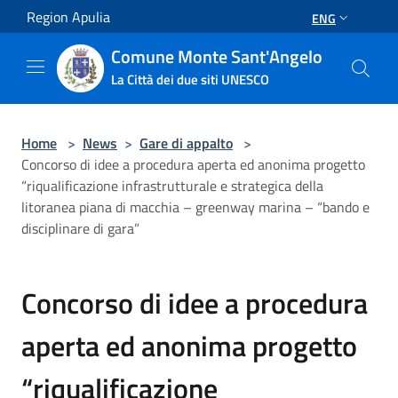
Salta al contenuto principale
Region Apulia
ENG
Comune Monte Sant'Angelo
La Città dei due siti UNESCO
Home
>
News
>
Gare di appalto
>
Concorso di idee a procedura aperta ed anonima progetto
“riqualificazione infrastrutturale e strategica della
litoranea piana di macchia – greenway marina – “bando e
disciplinare di gara”
Concorso di idee a procedura
aperta ed anonima progetto
“riqualificazione