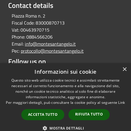
Contact details
Piazza Roma n. 2
Fiscal Code:
83000870713
Vat:
00463970715
Phone:
0884566206
Email:
info@montesantangelo.it
Pec:
protocollo@montesantangelo.it
Follow us on
×
Informazioni sui cookie
Facebook
Youtube
Instagram
Telegram
Whatsapp
Questo sito web utilizza cookie tecnici e assimilati strettamente
necessari al corretto funzionamento e alla navigazione del sito,
nonché un cookie tecnico analitico al solo fine di elaborare
informazioni statistiche, aggregate e anonime.
RSS
Copyright © 2026 • Comune
Per maggiori dettagli, può consultare la cookie policy al seguente
Link
Accessibility
Monte Sant'Angelo • Powered
Privacy
Municipium
Admin
by
•
RIFIUTA TUTTO
ACCETTA TUTTO
Cookie
access
Sitemap
MOSTRA DETTAGLI