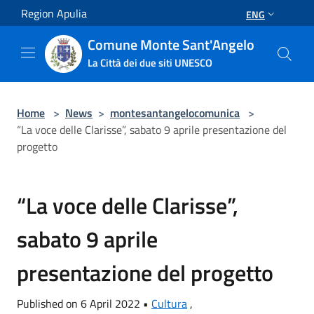
Salta al contenuto principale
Region Apulia
ENG
Comune Monte Sant'Angelo
La Città dei due siti UNESCO
Home
>
News
>
montesantangelocomunica
>
“La voce delle Clarisse”, sabato 9 aprile presentazione del
progetto
“La voce delle Clarisse”,
sabato 9 aprile
presentazione del progetto
Published on 6 April 2022 •
Cultura
,