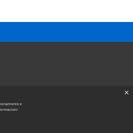
×
Follow us on
nzionamento e
Facebook
Youtube
Instagram
Telegram
Whatsapp
nformazioni