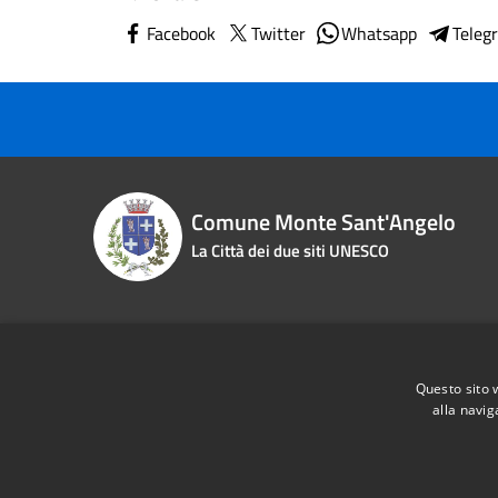
Facebook
Twitter
Whatsapp
Teleg
Comune Monte Sant'Angelo
La Città dei due siti UNESCO
Contact details
Questo sito 
Piazza Roma n. 2
Phone:
0
alla navig
Fiscal Code:
83000870713
Email:
i
Vat:
00463970715
Pec:
pro