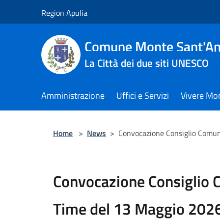
Salta al contenuto principale
Region Apulia
Comune Monte Sant'An
La Città dei due siti UNESCO
Amministrazione
Uffici e Servizi
Vivere Mo
Home
>
News
>
Convocazione Consiglio Comun
Convocazione Consiglio 
Time del 13 Maggio 202