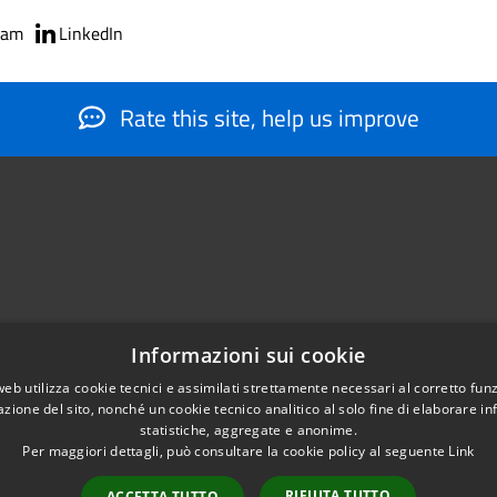
ram
LinkedIn
Rate this site, help us improve
Informazioni sui cookie
web utilizza cookie tecnici e assimilati strettamente necessari al corretto fu
884566206
azione del sito, nonché un cookie tecnico analitico al solo fine di elaborare i
nfo@montesantangelo.it
statistiche, aggregate e anonime.
tocollo@montesantangelo.it
Per maggiori dettagli, può consultare la cookie policy al seguente
Link
RIFIUTA TUTTO
ACCETTA TUTTO