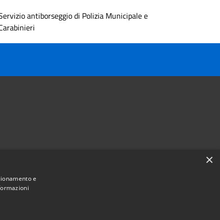
Servizio antiborseggio di Polizia Municipale e
Carabinieri
×
Follow us on
nzionamento e
Facebook
Youtube
Instagram
Telegram
Whatsapp
nformazioni