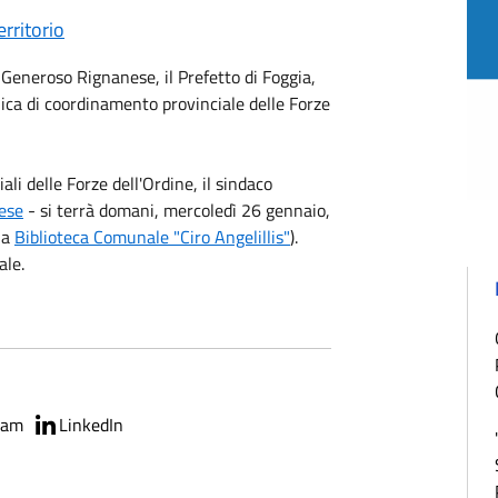
erritorio
, Generoso Rignanese, il Prefetto di Foggia,
ca di coordinamento provinciale delle Forze
ali delle Forze dell'Ordine, il sindaco
ese
- si terrà domani, mercoledì 26 gennaio,
la
Biblioteca Comunale "Ciro Angelillis"
).
ale.
ram
LinkedIn