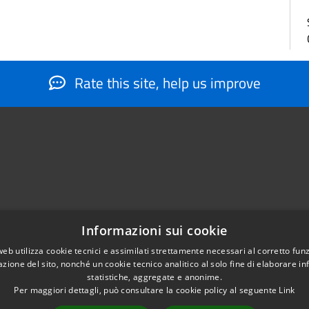
Rate this site, help us improve
Informazioni sui cookie
web utilizza cookie tecnici e assimilati strettamente necessari al corretto fu
884566206
azione del sito, nonché un cookie tecnico analitico al solo fine di elaborare i
nfo@montesantangelo.it
statistiche, aggregate e anonime.
tocollo@montesantangelo.it
Per maggiori dettagli, può consultare la cookie policy al seguente
Link