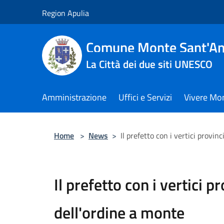
Salta al contenuto principale
Region Apulia
Comune Monte Sant'An
La Città dei due siti UNESCO
Amministrazione
Uffici e Servizi
Vivere Mo
Home
>
News
>
Il prefetto con i vertici provinc
Il prefetto con i vertici pr
dell'ordine a monte