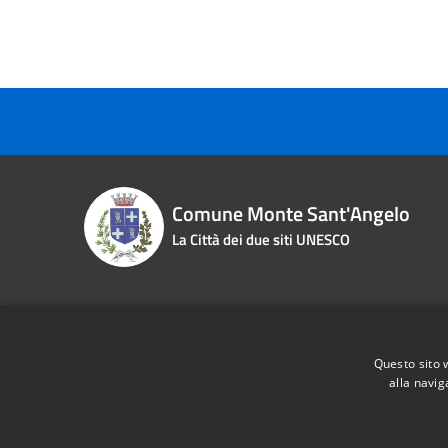
Comune Monte Sant'Angelo
La Città dei due siti UNESCO
Contact details
Questo sito 
Piazza Roma n. 2
Phone:
0
alla navig
Fiscal Code:
83000870713
Email:
i
Vat:
00463970715
Pec:
pro