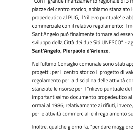
“Con il grande finanziamento regionale di 3 mi
piazze del centro storico, abbiamo stanziato 
propedeutico al PUG, il ‘rilievo puntuale’ e ab
commerciale con il relativo regolamento: il m
Sant’Angelo può finalmente tornare ad essere
sviluppo della Città dei due Siti UNESCO” - a
Sant’Angelo, Pierpaolo d’Arienzo
.
Nell’ultimo Consiglio comunale sono stati appr
progetti: per il centro storico il progetto di 
regolamento per la disciplina delle attività c
stanziate le risorse per il “rilievo puntuale de
importantissimo documento propedeutico al P
ormai al 1986; relativamente ai rifiuti, invece
per le attività commerciali e il regolamento su
Inoltre, qualche giorno fa, “per dare maggiore