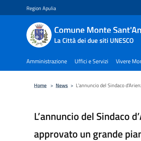
Salta al contenuto principale
Region Apulia
Comune Monte Sant'An
La Città dei due siti UNESCO
Amministrazione
Uffici e Servizi
Vivere Mo
Home
>
News
>
L’annuncio del Sindaco d’Arien
L’annuncio del Sindaco d
approvato un grande piano