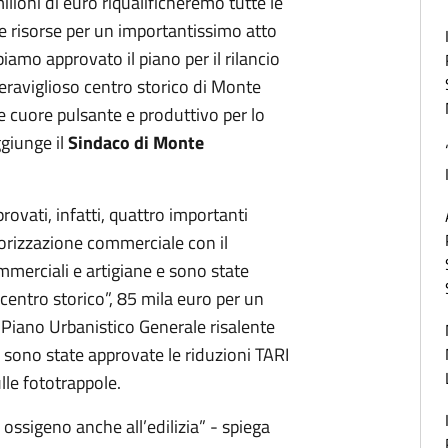
lioni di euro riqualificheremo tutte le
le risorse per un importantissimo atto
biamo approvato il piano per il rilancio
eraviglioso centro storico di Monte
 cuore pulsante e produttivo per lo
ggiunge il
Sindaco di Monte
ovati, infatti, quattro importanti
valorizzazione commerciale con il
ommerciali e artigiane e sono state
l centro storico”, 85 mila euro per un
iano Urbanistico Generale risalente
, sono state approvate le riduzioni TARI
lle fototrappole.
 ossigeno anche all’edilizia” - spiega