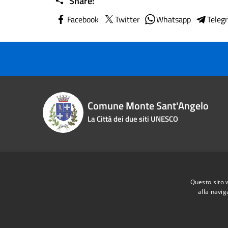
Share:
Facebook
Twitter
Whatsapp
Teleg
Comune Monte Sant'Angelo
La Città dei due siti UNESCO
Contact details
Questo sito 
Piazza Roma n. 2
Phone:
0
alla navig
Fiscal Code:
83000870713
Email:
i
Vat:
00463970715
Pec:
pro