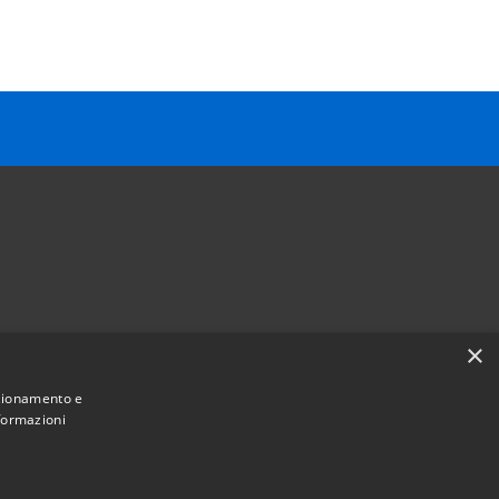
×
Follow us on
nzionamento e
Facebook
Youtube
Instagram
Telegram
Whatsapp
nformazioni