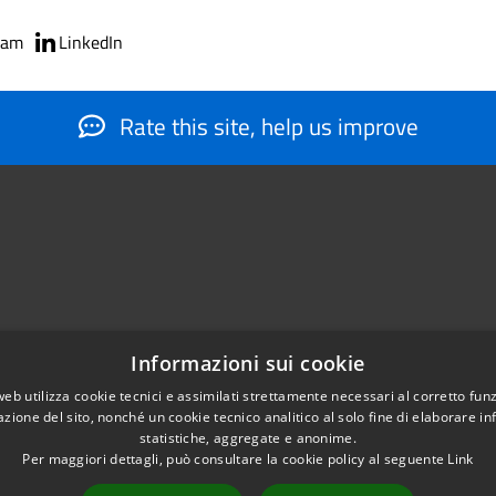
ram
LinkedIn
Rate this site, help us improve
Informazioni sui cookie
web utilizza cookie tecnici e assimilati strettamente necessari al corretto fu
884566206
azione del sito, nonché un cookie tecnico analitico al solo fine di elaborare i
nfo@montesantangelo.it
statistiche, aggregate e anonime.
tocollo@montesantangelo.it
Per maggiori dettagli, può consultare la cookie policy al seguente
Link