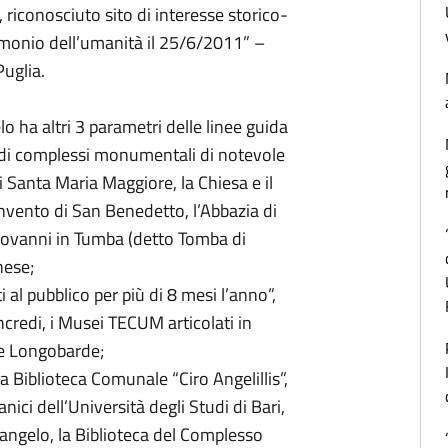
 riconosciuto sito di interesse storico-
rimonio dell’umanità il 25/6/2011” –
Puglia.
 ha altri 3 parametri delle linee guida
 e di complessi monumentali di notevole
di Santa Maria Maggiore, la Chiesa e il
nvento di San Benedetto, l’Abbazia di
Giovanni in Tumba (detto Tomba di
nese;
 al pubblico per più di 8 mesi l’anno”,
redi, i Musei TECUM articolati in
e Longobarde;
 la Biblioteca Comunale “Ciro Angelillis”,
nici dell’Università degli Studi di Bari,
cangelo, la Biblioteca del Complesso