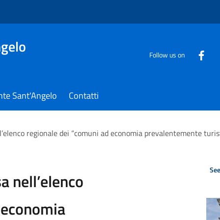
gelo
Follow us on
nte Sant'Angelo
Contatti
’elenco regionale dei “comuni ad economia prevalentemente turisti
See
a nell’elenco
d economia