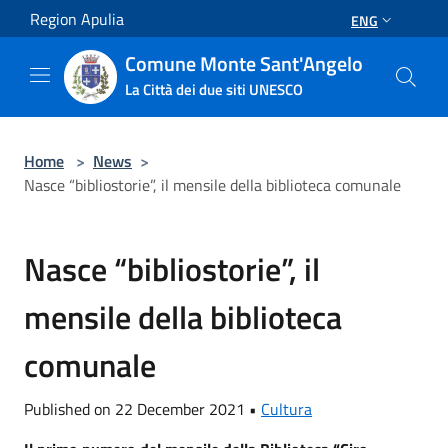
Salta al contenuto principale
Region Apulia
ENG
Comune Monte Sant'Angelo
La Città dei due siti UNESCO
Home
>
News
>
Nasce “bibliostorie”, il mensile della biblioteca comunale
Nasce “bibliostorie”, il
mensile della biblioteca
comunale
Published on 22 December 2021 •
Cultura