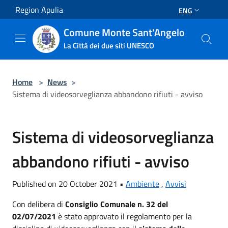
Salta al contenuto principale
Region Apulia
ENG
Comune Monte Sant'Angelo
La Città dei due siti UNESCO
Home
>
News
>
Sistema di videosorveglianza abbandono rifiuti - avviso
Sistema di videosorveglianza
abbandono rifiuti - avviso
Published on 20 October 2021 •
Ambiente
,
Avvisi
Con delibera di
Consiglio Comunale n. 32 del
02/07/2021
è stato approvato il regolamento per la