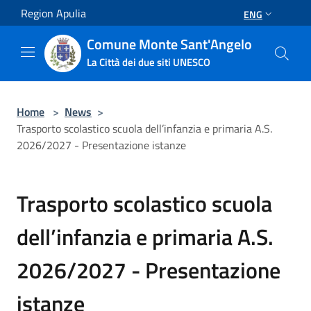
Salta al contenuto principale
Region Apulia
ENG
Comune Monte Sant'Angelo
La Città dei due siti UNESCO
Home
>
News
>
Trasporto scolastico scuola dell’infanzia e primaria A.S.
2026/2027 - Presentazione istanze
Trasporto scolastico scuola
dell’infanzia e primaria A.S.
2026/2027 - Presentazione
istanze