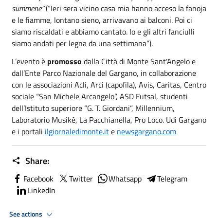
summene”
(“Ieri sera vicino casa mia hanno acceso la fanoja
e le fiamme, lontano sieno, arrivavano ai balconi. Poi ci
siamo riscaldati e abbiamo cantato. Io e gli altri fanciulli
siamo andati per legna da una settimana”).
L’evento è
promosso
dalla Città di Monte Sant'Angelo e
dall’Ente Parco Nazionale del Gargano, in collaborazione
con le associazioni Acli, Arci (capofila), Avis, Caritas, Centro
sociale “San Michele Arcangelo”, ASD Futsal, studenti
dell’Istituto superiore “G. T. Giordani”, Millennium,
Laboratorio Musikè, La Pacchianella, Pro Loco. Udi Gargano
e i portali
ilgiornaledimonte.it
e
newsgargano.com
Share:
Facebook
Twitter
Whatsapp
Telegram
LinkedIn
See actions