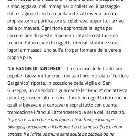
simboleggiava, nell'immaginario collettivo, il passaggio
dalla stagione fredda a quella mite. Attraverso un rito
propiziatorio e purificatore si celebrava, appunto, l'arrivo
della primavera. Ogni rione approntava la legna per
l'accensione di queste imponenti cataste costituite da
tronchi d'albero, vecchi oggetti, utensili stantii e stracci
logori ammassati uno sull'altro per formare delle vere e
proprie pire.
“
LE FANOJE DI TANCREDI”
- Lo studioso delle tradizioni
popolari Giovanni Tancredi, nel suo libro intitolato "Folclore
Garganico" riporta, in occasione della vigilia di San
Giuseppe, un aneddoto riguardante le "Fanoje" che attesta
quanto grossi ed alti fossero i fuochi in oggetto (intorno ai
quali si beveva e si cantava) e soprattutto con quanta
trepidazione i fanciulli attendessero la sera del 18 marzo:
“Aijre sere vicina chese ann'appeccete la fanoj e li vampe
allongasij arrevevene a li balcune. Po ce sime scalfete e amm
cantete. Ij e l'alete uagnune sime sciute pe zeppele da na