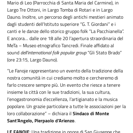
Mario di Leo (Parrocchia di Santa Maria del Carmine), in
Largo Tre Ottoni, in Largo Tomba di Rotari e in Largo
Dauno. Inoltre, un percorso degli antichi mestieri animato
dagli studenti dell’Istituto superiore “G. T. Giordani” e i
canti e le danze dello storico gruppo folk “La Pacchianella”.
E ancora… dalle ore 18 alle 20 l’apertura straordinaria del
MeTa – Museo etnografico Tancredi. Finale affidato al
sound
dell’international folk popular group
“Gli Stato Brado”
(ore 23:15, Largo Dauno).
“Le Fanoje rappresentano un evento della tradizione della
nostra comunità in cui crediamo molto e cercheremo di
farlo crescere sempre più. Un evento che riesce a tenere
insieme la città con le sue tradizioni, la sua cultura,
l’enogastronomia d’eccellenza, l’artigianato e la musica
popolare. Un grazie particolare a tutte le associazioni per la
loro collaborazione” – dichiara il
Sindaco di Monte
Sant’Angelo, Pierpaolo d’Arienzo
.
LE FANOJE
: Una tradizione in onore di San Giuseppe che