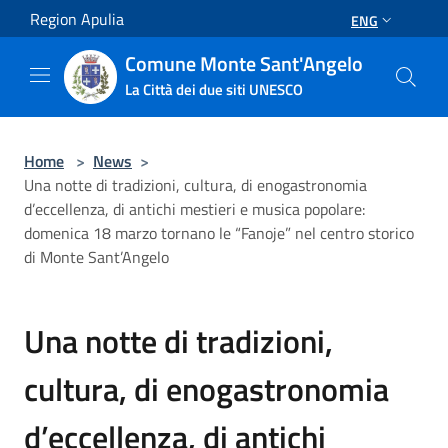
Salta al contenuto principale
Region Apulia
ENG
Comune Monte Sant'Angelo
La Città dei due siti UNESCO
Home
>
News
>
Una notte di tradizioni, cultura, di enogastronomia
d’eccellenza, di antichi mestieri e musica popolare:
domenica 18 marzo tornano le “Fanoje” nel centro storico
di Monte Sant’Angelo
Una notte di tradizioni,
cultura, di enogastronomia
d’eccellenza, di antichi