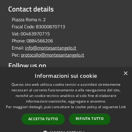
Contact details
Piazza Roma n. 2
Fiscal Code:
83000870713
Vat:
00463970715
Phone:
0884566206
Email:
info@montesantangelo.it
Pec:
protocollo@montesantangelo.it
Follow us on
×
Facebook
Youtube
Instagram
Telegram
Whatsapp
Informazioni sui cookie
Questo sito web utilizza cookie tecnici e assimilati strettamente
necessari al corretto funzionamento e alla navigazione del sito,
nonché un cookie tecnico analitico al solo fine di elaborare
informazioni statistiche, aggregate e anonime.
RSS
Copyright © 2026 • Comune
Per maggiori dettagli, può consultare la cookie policy al seguente
Link
Accessibility
Monte Sant'Angelo • Powered
Privacy
Municipium
Admin
by
•
RIFIUTA TUTTO
ACCETTA TUTTO
Cookie
access