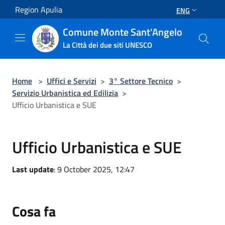
Salta al contenuto principale
Region Apulia
ENG
Comune Monte Sant'Angelo
La Città dei due siti UNESCO
Home
>
Uffici e Servizi
>
3° Settore Tecnico
>
Servizio Urbanistica ed Edilizia
>
Ufficio Urbanistica e SUE
Ufficio Urbanistica e SUE
Last update
: 9 October 2025, 12:47
Cosa fa