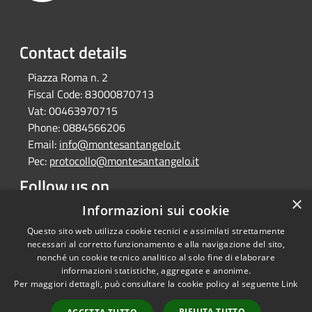
Contact details
Piazza Roma n. 2
Fiscal Code:
83000870713
Vat:
00463970715
Phone:
0884566206
Email:
info@montesantangelo.it
Pec:
protocollo@montesantangelo.it
Follow us on
×
Facebook
Youtube
Instagram
Telegram
Whatsapp
Informazioni sui cookie
Questo sito web utilizza cookie tecnici e assimilati strettamente
necessari al corretto funzionamento e alla navigazione del sito,
nonché un cookie tecnico analitico al solo fine di elaborare
informazioni statistiche, aggregate e anonime.
RSS
Copyright © 2026 • Comune
Per maggiori dettagli, può consultare la cookie policy al seguente
Link
Accessibility
Monte Sant'Angelo • Powered
Privacy
Municipium
Admin
by
•
RIFIUTA TUTTO