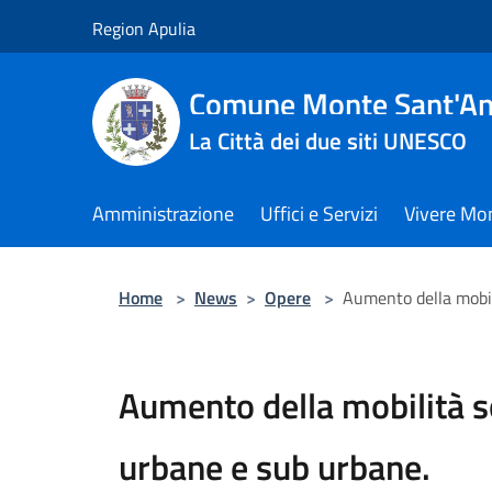
Salta al contenuto principale
Region Apulia
Comune Monte Sant'An
La Città dei due siti UNESCO
Amministrazione
Uffici e Servizi
Vivere Mo
Home
>
News
>
Opere
>
Aumento della mobil
Aumento della mobilità so
urbane e sub urbane.