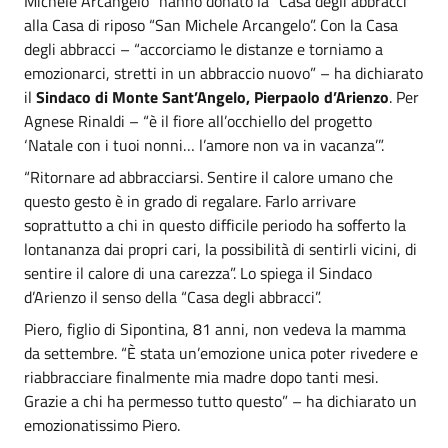
Michele Arcangelo” hanno donato la “Casa degli abbracci”
alla Casa di riposo “San Michele Arcangelo”. Con la Casa
degli abbracci – “accorciamo le distanze e torniamo a
emozionarci, stretti in un abbraccio nuovo” – ha dichiarato
il
Sindaco di Monte Sant’Angelo, Pierpaolo d’Arienzo
. Per
Agnese Rinaldi – “è il fiore all’occhiello del progetto
‘Natale con i tuoi nonni… l’amore non va in vacanza’”.
“Ritornare ad abbracciarsi. Sentire il calore umano che
questo gesto è in grado di regalare. Farlo arrivare
soprattutto a chi in questo difficile periodo ha sofferto la
lontananza dai propri cari, la possibilità di sentirli vicini, di
sentire il calore di una carezza”. Lo spiega il Sindaco
d’Arienzo il senso della “Casa degli abbracci”.
Piero, figlio di Sipontina, 81 anni, non vedeva la mamma
da settembre. “È stata un’emozione unica poter rivedere e
riabbracciare finalmente mia madre dopo tanti mesi.
Grazie a chi ha permesso tutto questo” – ha dichiarato un
emozionatissimo Piero.