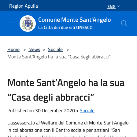
Salta al contenuto principale
Region Apulia
ENG
Comune Monte Sant'Angelo
La Città dei due siti UNESCO
Home
>
News
>
Sociale
>
Monte Sant’Angelo ha la sua “Casa degli abbracci”
Monte Sant’Angelo ha la sua
“Casa degli abbracci”
Published on 30 December 2020 •
Sociale
L’assessorato al Welfare del Comune di Monte Sant’Angelo
in collaborazione con il Centro sociale per anziani “San