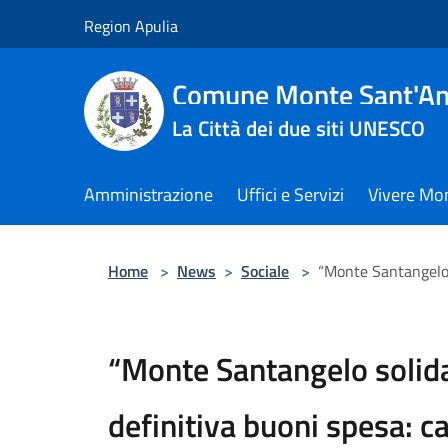
Salta al contenuto principale
Region Apulia
Comune Monte Sant'An
La Città dei due siti UNESCO
Amministrazione
Uffici e Servizi
Vivere Mo
Home
>
News
>
Sociale
>
“Monte Santangelo s
“Monte Santangelo solida
definitiva buoni spesa: c