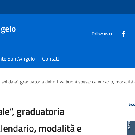
gelo
Follow us on
nte Sant'Angelo
Contatti
olidale”, graduatoria definitiva buoni spesa: calendario, modalità e 
See
le”, graduatoria
alendario, modalità e